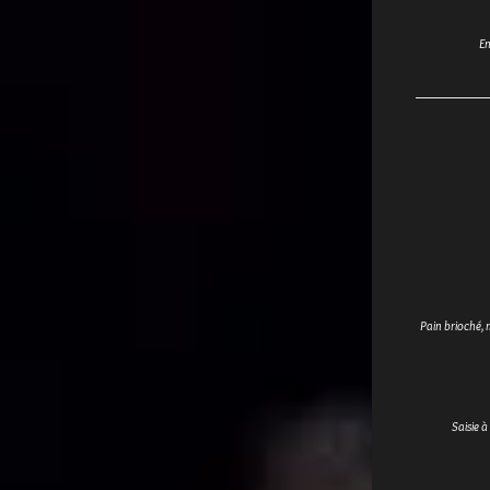
En
Pain brioché, 
Saisie à